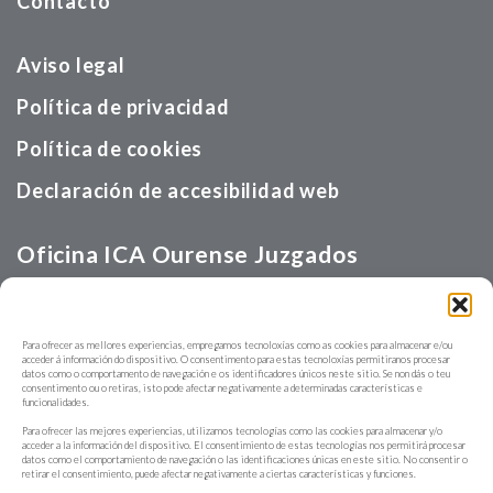
Contacto
Aviso legal
Política de privacidad
Política de cookies
Declaración de accesibilidad web
Oficina ICA Ourense Juzgados
Calle Velázquez, s/n
Para ofrecer as mellores experiencias, empregamos tecnoloxías como as cookies para almacenar e/ou
acceder á información do dispositivo. O consentimento para estas tecnoloxías permitiranos procesar
988370746
datos como o comportamento de navegación e os identificadores únicos neste sitio. Se non dás o teu
consentimento ou o retiras, isto pode afectar negativamente a determinadas características e
funcionalidades.
Para ofrecer las mejores experiencias, utilizamos tecnologías como las cookies para almacenar y/o
acceder a la información del dispositivo. El consentimiento de estas tecnologías nos permitirá procesar
datos como el comportamiento de navegación o las identificaciones únicas en este sitio. No consentir o
retirar el consentimiento, puede afectar negativamente a ciertas características y funciones.