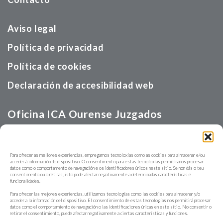
Aviso legal
Política de privacidad
Política de cookies
Declaración de accesibilidad web
Oficina ICA Ourense Juzgados
Calle Velázquez, s/n
Para ofrecer as mellores experiencias, empregamos tecnoloxías como as cookies para almacenar e/ou
acceder á información do dispositivo. O consentimento para estas tecnoloxías permitiranos procesar
988370746
datos como o comportamento de navegación e os identificadores únicos neste sitio. Se non dás o teu
consentimento ou o retiras, isto pode afectar negativamente a determinadas características e
funcionalidades.
Para ofrecer las mejores experiencias, utilizamos tecnologías como las cookies para almacenar y/o
acceder a la información del dispositivo. El consentimiento de estas tecnologías nos permitirá procesar
datos como el comportamiento de navegación o las identificaciones únicas en este sitio. No consentir o
retirar el consentimiento, puede afectar negativamente a ciertas características y funciones.