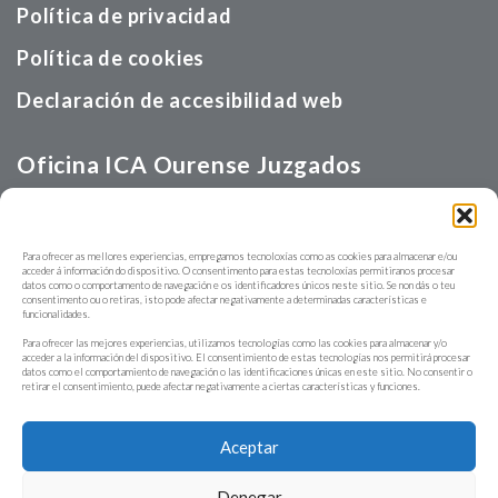
Política de privacidad
Política de cookies
Declaración de accesibilidad web
Oficina ICA Ourense Juzgados
Calle Velázquez, s/n
Para ofrecer as mellores experiencias, empregamos tecnoloxías como as cookies para almacenar e/ou
acceder á información do dispositivo. O consentimento para estas tecnoloxías permitiranos procesar
988370746
datos como o comportamento de navegación e os identificadores únicos neste sitio. Se non dás o teu
consentimento ou o retiras, isto pode afectar negativamente a determinadas características e
funcionalidades.
Para ofrecer las mejores experiencias, utilizamos tecnologías como las cookies para almacenar y/o
acceder a la información del dispositivo. El consentimiento de estas tecnologías nos permitirá procesar
datos como el comportamiento de navegación o las identificaciones únicas en este sitio. No consentir o
retirar el consentimiento, puede afectar negativamente a ciertas características y funciones.
Aceptar
Derechos de autor ©. 2026
Ilustre Colexio da
Avogacía de Ourense
.
| Desarrollado por
ERP
Denegar