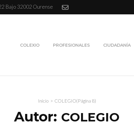
 22 Bajo 32002 Ourense
COLEXIO
PROFESIONALES
CIUDADANÍA
Inicio
>
COLEGIO
(Página 8)
Autor:
COLEGIO